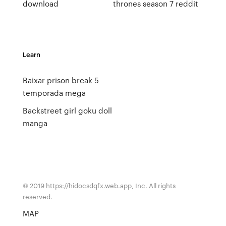
download
thrones season 7 reddit
Learn
Baixar prison break 5
temporada mega
Backstreet girl goku doll
manga
© 2019 https://hidocsdqfx.web.app, Inc. All rights
reserved.
MAP