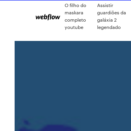
O filho do
Assistir
maskara
guardiões da
completo
galáxia 2
youtube
legendado