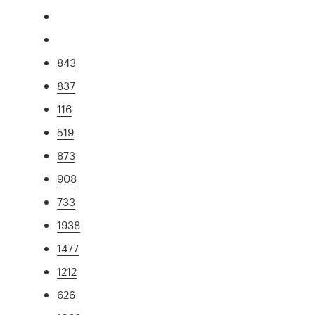
843
837
116
519
873
908
733
1938
1477
1212
626