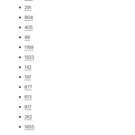
291
904
405
99
1169
1923
142
197
877
613
817
262
1655